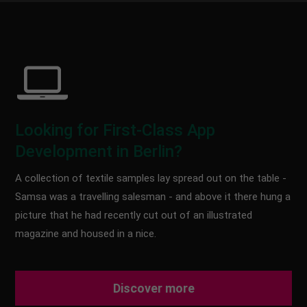
About us
Lorem ipsum dolor sit amet, consectetuer
adipiscing elit.
Aenean commodo ligula eget dolor. Aenean massa.
Cum sociis natoque penatibus et magnis dis
parturient montes, nascetur ridiculus mus. Donec
Looking for First-Class App
quam felis, ultricies nec.
Development in Berlin?
A collection of textile samples lay spread out on the table -
Samsa was a travelling salesman - and above it there hung a
picture that he had recently cut out of an illustrated
magazine and housed in a nice.
Discover more