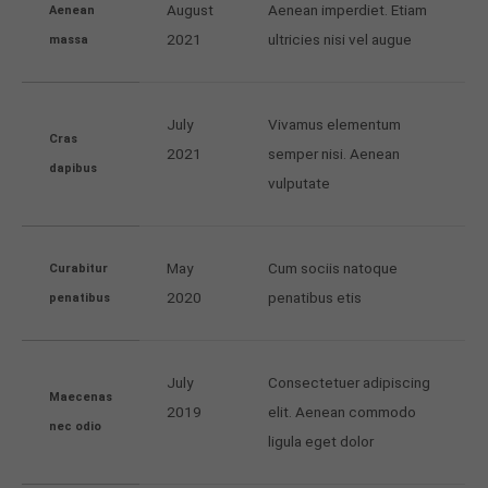
August
Aenean imperdiet. Etiam
Aenean
2021
ultricies nisi vel augue
massa
July
Vivamus elementum
Cras
2021
semper nisi. Aenean
dapibus
vulputate
May
Cum sociis natoque
Curabitur
2020
penatibus etis
penatibus
July
Consectetuer adipiscing
Maecenas
2019
elit. Aenean commodo
nec odio
ligula eget dolor