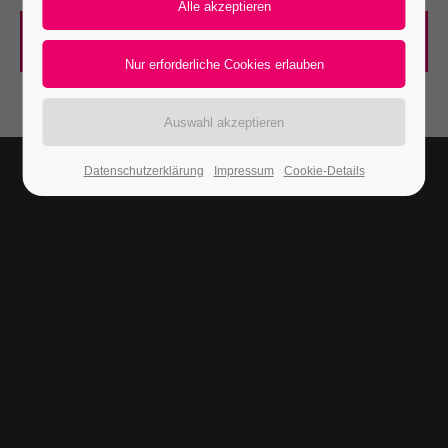
Discover more
24h
/ 365days
We offer support for our customers
Mon - Fri 8:00am - 5:00pm
(GMT +1)
Datenschutzerklärung
Impressum
Cookie-Details
Get in touch
Cybersteel Inc.
376-293 City Road, Suite 600
San Francisco, CA 94102
Have any questions?
+44 1234 567 890
Drop us a line
info@yourdomain.com