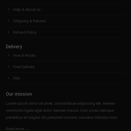
Help & About us
Shipping & Returns
Refund Policy
Delivery
How it Works
Free Delivery
FAQ
Our mission
Lorem ipsum dolor sit amet, consectetuer adipiscing elit. Aenean
commodo ligula eget dolor. Aenean massa. Cum sociis natoque
penatibus et magnis dis parturient montes, nascetur ridiculus mus.
Read more →