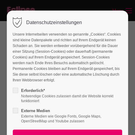
Menu
Login
Datenschutzeinstellungen
Benutzername
Unsere Internetseiten verwenden so genannte „Cookies“. Cookies
sind kleine Datenpakete und richten auf Ihrem Endgerät keinen
Schaden an. Sie werden entweder vorübergehend für die Dauer
einer Sitzung (Session-Cookies) oder dauerhaft (permanente
Passwort
Cookies) auf Ihrem Endgerät gespeichert. Session-Cookies
werden nach Ende Ihres Besuchs automatisch gelöscht.
PROFESSIONAL SERVICES
Permanente Cookies bleiben auf Ihrem Endgerät gespeichert, bis
Best Web Development in Berlin
Sie diese selbst löschen oder eine automatische Löschung durch
Ihren Webbrowser erfolgt.
Anmelden
Lorem ipsum dolor sit amet, consectetuer adipiscing elit.
Erforderlich*
Notwendige Cookies zulassen damit die Website korrekt
Aenean commodo ligula eget dolor. Aenean massa. Cum
Register
|
Lost your password?
funktioniert
sociis natoque penatibus et magnis dis parturient montes,
Externe Medien
Support
nascetur ridiculus mus. Donec quam felis, ultricies nec,
Externe Medien wie Google Fonts, Google Maps,
OpenStreetMap und Youtube zulassen
pellentesque eu, pretium quis, sem.
Lorem ipsum dolor sit amet: