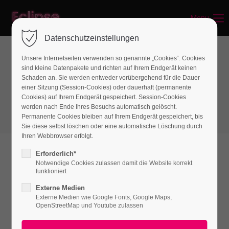
Menu
Login
Datenschutzeinstellungen
Benutzername
Unsere Internetseiten verwenden so genannte „Cookies“. Cookies
sind kleine Datenpakete und richten auf Ihrem Endgerät keinen
Infographics
Schaden an. Sie werden entweder vorübergehend für die Dauer
einer Sitzung (Session-Cookies) oder dauerhaft (permanente
Piechart
Passwort
Cookies) auf Ihrem Endgerät gespeichert. Session-Cookies
werden nach Ende Ihres Besuchs automatisch gelöscht.
Permanente Cookies bleiben auf Ihrem Endgerät gespeichert, bis
Sie diese selbst löschen oder eine automatische Löschung durch
Ihren Webbrowser erfolgt.
Anmelden
Erforderlich*
Notwendige Cookies zulassen damit die Website korrekt
Register
|
Lost your password?
funktioniert
Externe Medien
Support
Externe Medien wie Google Fonts, Google Maps,
75 %
OpenStreetMap und Youtube zulassen
Lorem ipsum dolor sit amet: