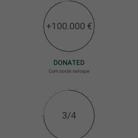
About us
Lorem ipsum dolor sit amet, consectetuer
+100.000 €
adipiscing elit.
Aenean commodo ligula eget dolor. Aenean massa.
Cum sociis natoque penatibus et magnis dis
parturient montes, nascetur ridiculus mus. Donec
quam felis, ultricies nec.
DONATED
Cum sociis natoque
3/4