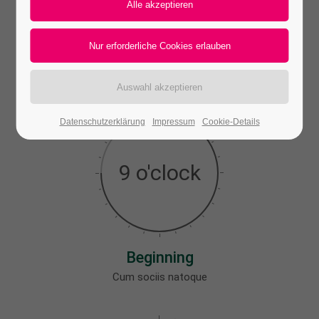
24h
/ 365days
Design
Li Europan lingues
We offer support for our customers
Mon - Fri 8:00am - 5:00pm
(GMT +1)
Datenschutzerklärung
Impressum
Cookie-Details
Get in touch
9 o'clock
Cybersteel Inc.
376-293 City Road, Suite 600
San Francisco, CA 94102
Have any questions?
Beginning
+44 1234 567 890
Cum sociis natoque
Drop us a line
info@yourdomain.com