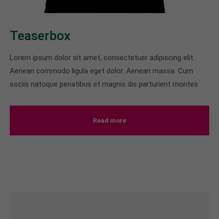
About us
Teaserbox
Lorem ipsum dolor sit amet, consectetuer
adipiscing elit.
Lorem ipsum dolor sit amet, consectetuer adipiscing elit.
Aenean commodo ligula eget dolor. Aenean massa.
Aenean commodo ligula eget dolor. Aenean massa. Cum
Cum sociis natoque penatibus et magnis dis
sociis natoque penatibus et magnis dis parturient montes
parturient montes, nascetur ridiculus mus. Donec
quam felis, ultricies nec.
Read more