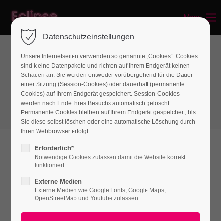
Menu
Login
Datenschutzeinstellungen
Benutzername
Unsere Internetseiten verwenden so genannte „Cookies“. Cookies
sind kleine Datenpakete und richten auf Ihrem Endgerät keinen
Boxes
Schaden an. Sie werden entweder vorübergehend für die Dauer
einer Sitzung (Session-Cookies) oder dauerhaft (permanente
Teaserbox
Passwort
Cookies) auf Ihrem Endgerät gespeichert. Session-Cookies
werden nach Ende Ihres Besuchs automatisch gelöscht.
Permanente Cookies bleiben auf Ihrem Endgerät gespeichert, bis
Sie diese selbst löschen oder eine automatische Löschung durch
Ihren Webbrowser erfolgt.
Anmelden
Erforderlich*
Notwendige Cookies zulassen damit die Website korrekt
Register
|
Lost your password?
funktioniert
Externe Medien
Support
Externe Medien wie Google Fonts, Google Maps,
OpenStreetMap und Youtube zulassen
Lorem ipsum dolor sit amet: