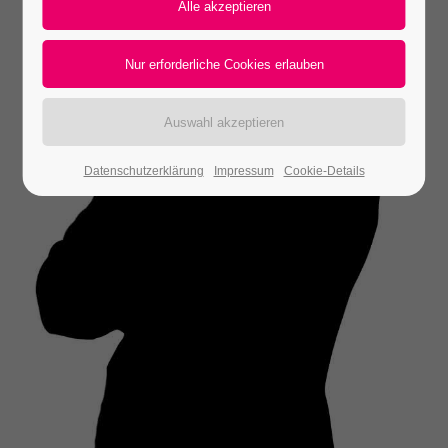
24h
/ 365days
We offer support for our customers
Mon - Fri 8:00am - 5:00pm
(GMT +1)
Datenschutzerklärung
Impressum
Cookie-Details
Get in touch
Cybersteel Inc.
376-293 City Road, Suite 600
San Francisco, CA 94102
Have any questions?
+44 1234 567 890
Drop us a line
info@yourdomain.com