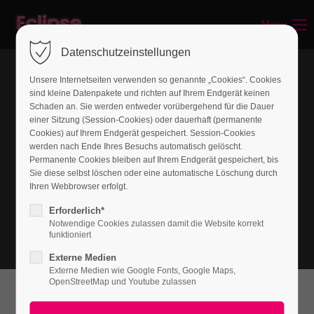
Menu
Login
Datenschutzeinstellungen
Benutzername
Unsere Internetseiten verwenden so genannte „Cookies“. Cookies
sind kleine Datenpakete und richten auf Ihrem Endgerät keinen
Schaden an. Sie werden entweder vorübergehend für die Dauer
einer Sitzung (Session-Cookies) oder dauerhaft (permanente
Passwort
Cookies) auf Ihrem Endgerät gespeichert. Session-Cookies
werden nach Ende Ihres Besuchs automatisch gelöscht.
Permanente Cookies bleiben auf Ihrem Endgerät gespeichert, bis
Sie diese selbst löschen oder eine automatische Löschung durch
Ihren Webbrowser erfolgt.
Anmelden
Erforderlich*
Notwendige Cookies zulassen damit die Website korrekt
Register
|
Lost your password?
funktioniert
Externe Medien
Support
Externe Medien wie Google Fonts, Google Maps,
OpenStreetMap und Youtube zulassen
Lorem ipsum dolor sit amet:
What can we do for you?