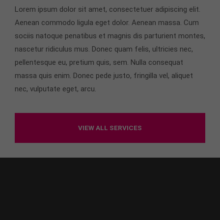
Lorem ipsum dolor sit amet, consectetuer adipiscing elit.
About us
Aenean commodo ligula eget dolor. Aenean massa. Cum
sociis natoque penatibus et magnis dis parturient montes,
Lorem ipsum dolor sit amet, consectetuer
adipiscing elit.
nascetur ridiculus mus. Donec quam felis, ultricies nec,
pellentesque eu, pretium quis, sem. Nulla consequat
Aenean commodo ligula eget dolor. Aenean massa.
massa quis enim. Donec pede justo, fringilla vel, aliquet
Cum sociis natoque penatibus et magnis dis
parturient montes, nascetur ridiculus mus. Donec
nec, vulputate eget, arcu.
quam felis, ultricies nec.
VIEW ALL SERVICES