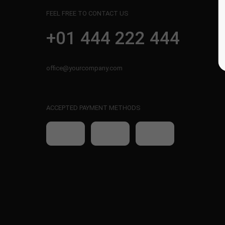
FEEL FREE TO CONTACT US
+01 444 222 444
office@yourcompany.com
ACCEPTED PAYMENT METHODS