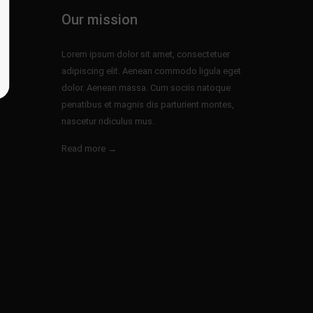
Our mission
Lorem ipsum dolor sit amet, consectetuer
adipiscing elit. Aenean commodo ligula eget
dolor. Aenean massa. Cum sociis natoque
penatibus et magnis dis parturient montes,
nascetur ridiculus mus.
Read more →