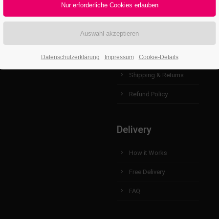
Useful Links
Contact us
Help & About us
Datenschutzerklärung
Impressum
Cookie-Details
Shipping & Returns
Refund Policy
Delivery
How it Works
Free Delivery
FAQ