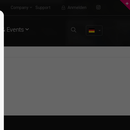
Company
Support
Anmelden
About us
 & Events
Lorem ipsum dolor sit amet,
consectetuer adipiscing elit.
Aenean commodo ligula eget dolor.
Aenean massa. Cum sociis natoque
penatibus et magnis dis parturient
montes, nascetur ridiculus mus.
Donec quam felis, ultricies nec.