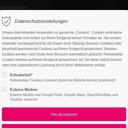
o@company.com
ort
Get in touch
Datenschutzeinstellungen
atures
Page Presets
Portfolio
News
psum dolor sit amet:
Cybersteel Inc.
Unsere Internetseiten verwenden so genannte „Cookies“. Cookies sind kleine
376-293 City Road, Suite 600
Datenpakete und richten auf Ihrem Endgerät keinen Schaden an. Sie werden
San Francisco, CA 94102
entweder vorübergehend für die Dauer einer Sitzung (Session-Cookies) oder
dauerhaft (permanente Cookies) auf Ihrem Endgerät gespeichert. Session-
l-2 /v7
4h
Cookies werden nach Ende Ihres Besuchs automatisch gelöscht. Permanente
Have any questions?
Cookies bleiben auf Ihrem Endgerät gespeichert, bis Sie diese selbst löschen
/ 365days
oder eine automatische Löschung durch Ihren Webbrowser erfolgt.
+44 1234 567 890
Erforderlich*
Drop us a line
Notwendige Cookies zulassen damit die Website korrekt funktioniert
All
Logo
Web
info@yourdomain.com
Print
Video
Externe Medien
r support for our customers
Externe Medien wie Google Fonts, Google Maps, OpenStreetMap und
ri 8:00am - 5:00pm
(GMT +1)
Youtube zulassen