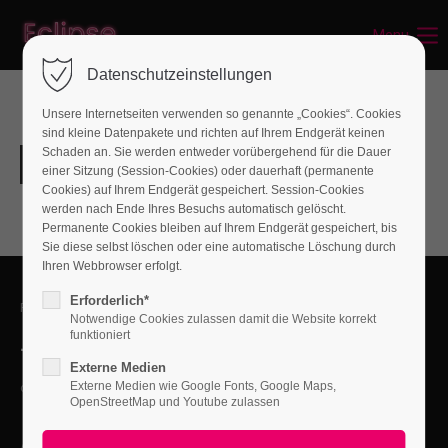
Menu
Login
Datenschutzeinstellungen
Benutzername
Unsere Internetseiten verwenden so genannte „Cookies“. Cookies
sind kleine Datenpakete und richten auf Ihrem Endgerät keinen
Schaden an. Sie werden entweder vorübergehend für die Dauer
einer Sitzung (Session-Cookies) oder dauerhaft (permanente
Passwort
Cookies) auf Ihrem Endgerät gespeichert. Session-Cookies
werden nach Ende Ihres Besuchs automatisch gelöscht.
Permanente Cookies bleiben auf Ihrem Endgerät gespeichert, bis
Sie diese selbst löschen oder eine automatische Löschung durch
Ihren Webbrowser erfolgt.
Anmelden
Erforderlich*
FEEL FREE TO CONTACT US
Notwendige Cookies zulassen damit die Website korrekt
Register
|
Lost your password?
funktioniert
+01 444 222 444
Externe Medien
Support
Externe Medien wie Google Fonts, Google Maps,
office@yourcompany.com
OpenStreetMap und Youtube zulassen
Lorem ipsum dolor sit amet:
ACCEPTED PAYMENT METHODS