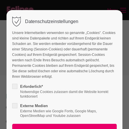
Menu
Login
Datenschutzeinstellungen
Benutzername
Unsere Internetseiten verwenden so genannte „Cookies“. Cookies
sind kleine Datenpakete und richten auf Ihrem Endgerät keinen
Interactive elements
Schaden an. Sie werden entweder vorübergehend für die Dauer
einer Sitzung (Session-Cookies) oder dauerhaft (permanente
Downloads
Passwort
Cookies) auf Ihrem Endgerät gespeichert. Session-Cookies
werden nach Ende Ihres Besuchs automatisch gelöscht.
Permanente Cookies bleiben auf Ihrem Endgerät gespeichert, bis
Sie diese selbst löschen oder eine automatische Löschung durch
Ihren Webbrowser erfolgt.
Anmelden
Erforderlich*
Notwendige Cookies zulassen damit die Website korrekt
Register
|
Lost your password?
Downloads
funktioniert
Externe Medien
cal.xls
Support
(8,4 KiB)
Externe Medien wie Google Fonts, Google Maps,
OpenStreetMap und Youtube zulassen
Lorem ipsum dolor sit amet:
download.png
(8,4 KiB)