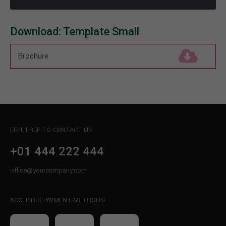
About us
Download: Template Small
Lorem ipsum dolor sit amet, consectetuer
adipiscing elit.
Brochure
(143,0 KiB)
Aenean commodo ligula eget dolor. Aenean massa.
Cum sociis natoque penatibus et magnis dis
parturient montes, nascetur ridiculus mus. Donec
quam felis, ultricies nec.
FEEL FREE TO CONTACT US
+01 444 222 444
office@yourcompany.com
ACCEPTED PAYMENT METHODS