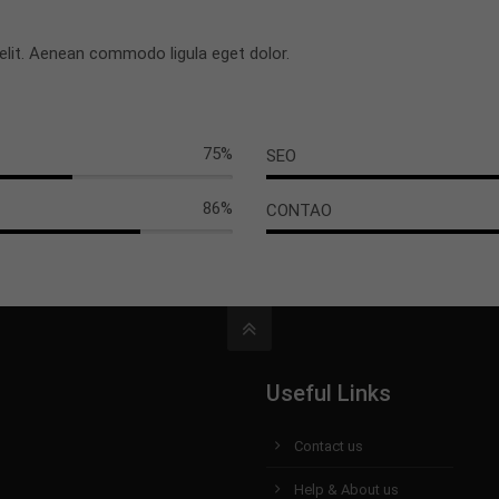
elit. Aenean commodo ligula eget dolor.
75%
SEO
86%
CONTAO
Useful Links
Contact us
Help & About us