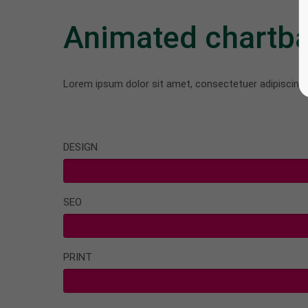
Animated chartba
Lorem ipsum dolor sit amet, consectetuer adipiscing 
DESIGN
SEO
PRINT