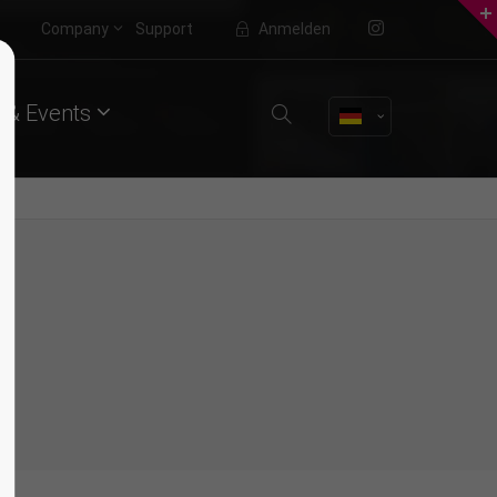
Company
Support
Anmelden
About us
 & Events
Lorem ipsum dolor sit amet,
consectetuer adipiscing elit.
Aenean commodo ligula eget dolor.
Aenean massa. Cum sociis natoque
penatibus et magnis dis parturient
montes, nascetur ridiculus mus.
Donec quam felis, ultricies nec.