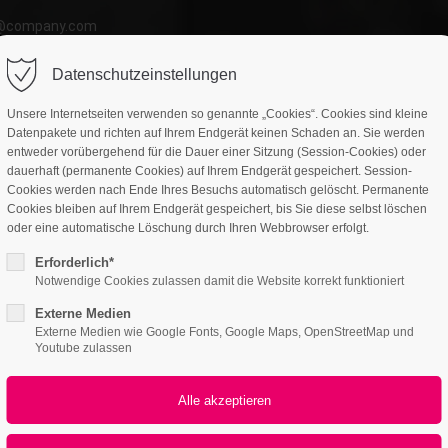
o@company.com
ort
Get in touch
Datenschutzeinstellungen
atures
Page Presets
Portfolio
News
psum dolor sit amet:
Cybersteel Inc.
Unsere Internetseiten verwenden so genannte „Cookies“. Cookies sind kleine
376-293 City Road, Suite 600
Datenpakete und richten auf Ihrem Endgerät keinen Schaden an. Sie werden
San Francisco, CA 94102
entweder vorübergehend für die Dauer einer Sitzung (Session-Cookies) oder
dauerhaft (permanente Cookies) auf Ihrem Endgerät gespeichert. Session-
4h
Cookies werden nach Ende Ihres Besuchs automatisch gelöscht. Permanente
Have any questions?
Cookies bleiben auf Ihrem Endgerät gespeichert, bis Sie diese selbst löschen
/ 365days
oder eine automatische Löschung durch Ihren Webbrowser erfolgt.
+44 1234 567 890
Erforderlich*
Infographics
Drop us a line
Notwendige Cookies zulassen damit die Website korrekt funktioniert
info@yourdomain.com
Chartbars
Externe Medien
r support for our customers
Externe Medien wie Google Fonts, Google Maps, OpenStreetMap und
ri 8:00am - 5:00pm
(GMT +1)
Youtube zulassen