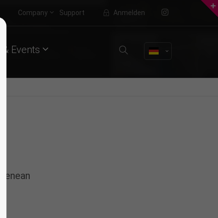
Company
Support
Anmelden
About us
 & Events
Lorem ipsum dolor sit amet,
consectetuer adipiscing elit.
Aenean commodo ligula eget dolor.
Aenean massa. Cum sociis natoque
penatibus et magnis dis parturient
montes, nascetur ridiculus mus.
Donec quam felis, ultricies nec.
 Aenean