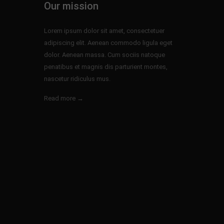
Our mission
Lorem ipsum dolor sit amet, consectetuer
adipiscing elit. Aenean commodo ligula eget
dolor. Aenean massa. Cum sociis natoque
penatibus et magnis dis parturient montes,
nascetur ridiculus mus.
Read more →