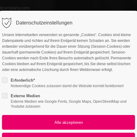
o@company.com
ort
Get in touch
Datenschutzeinstellungen
atures
Page Presets
Portfolio
News
psum dolor sit amet:
Cybersteel Inc.
Unsere Internetseiten verwenden so genannte „Cookies“. Cookies sind kleine
376-293 City Road, Suite 600
Datenpakete und richten auf Ihrem Endgerät keinen Schaden an. Sie werden
San Francisco, CA 94102
entweder vorübergehend für die Dauer einer Sitzung (Session-Cookies) oder
dauerhaft (permanente Cookies) auf Ihrem Endgerät gespeichert. Session-
4h
Cookies werden nach Ende Ihres Besuchs automatisch gelöscht. Permanente
Have any questions?
Cookies bleiben auf Ihrem Endgerät gespeichert, bis Sie diese selbst löschen
/ 365days
oder eine automatische Löschung durch Ihren Webbrowser erfolgt.
+44 1234 567 890
Portfolioteaser
Erforderlich*
Drop us a line
Notwendige Cookies zulassen damit die Website korrekt funktioniert
info@yourdomain.com
Externe Medien
r support for our customers
Externe Medien wie Google Fonts, Google Maps, OpenStreetMap und
ri 8:00am - 5:00pm
(GMT +1)
Youtube zulassen
ipsum dolor sit amet, consectetuer adipiscing elit.
commodo ligula eget dolor. Aenean massa.