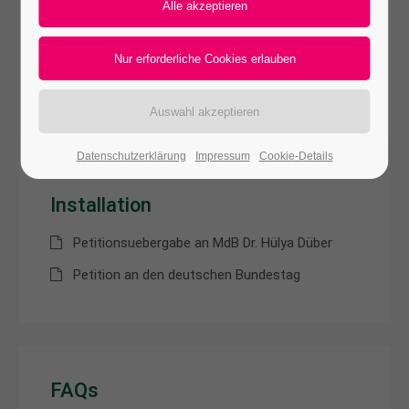
Pre-Sale
24h
/ 365days
Petitionsuebergabe an MdB Dr. Hülya Düber
Petition an den deutschen Bundestag
We offer support for our customers
Mon - Fri 8:00am - 5:00pm
(GMT +1)
Datenschutzerklärung
Impressum
Cookie-Details
Get in touch
Installation
Cybersteel Inc.
376-293 City Road, Suite 600
Petitionsuebergabe an MdB Dr. Hülya Düber
San Francisco, CA 94102
Petition an den deutschen Bundestag
Have any questions?
+44 1234 567 890
Drop us a line
FAQs
info@yourdomain.com