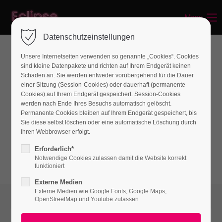
Menu
Login
Datenschutzeinstellungen
Benutzername
Unsere Internetseiten verwenden so genannte „Cookies“. Cookies
Wiki
sind kleine Datenpakete und richten auf Ihrem Endgerät keinen
Schaden an. Sie werden entweder vorübergehend für die Dauer
einer Sitzung (Session-Cookies) oder dauerhaft (permanente
Passwort
Cookies) auf Ihrem Endgerät gespeichert. Session-Cookies
Lorem ipsum dolor sit amet, consectetuer
werden nach Ende Ihres Besuchs automatisch gelöscht.
Permanente Cookies bleiben auf Ihrem Endgerät gespeichert, bis
adipiscing elit. Aenean commodo ligula eget
Sie diese selbst löschen oder eine automatische Löschung durch
dolor. Aenean massa.
Ihren Webbrowser erfolgt.
Anmelden
Erforderlich*
Notwendige Cookies zulassen damit die Website korrekt
Register
|
Lost your password?
funktioniert
Externe Medien
Support
Externe Medien wie Google Fonts, Google Maps,
OpenStreetMap und Youtube zulassen
Lorem ipsum dolor sit amet: