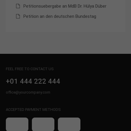
Petitionsuebergabe an MdB Dr. Hülya Düber
About us
Petition an den deutschen Bundestag
Lorem ipsum dolor sit amet, consectetuer
adipiscing elit.
Aenean commodo ligula eget dolor. Aenean massa.
Cum sociis natoque penatibus et magnis dis
parturient montes, nascetur ridiculus mus. Donec
quam felis, ultricies nec.
FEEL FREE TO CONTACT US
+01 444 222 444
office@yourcompany.com
ACCEPTED PAYMENT METHODS