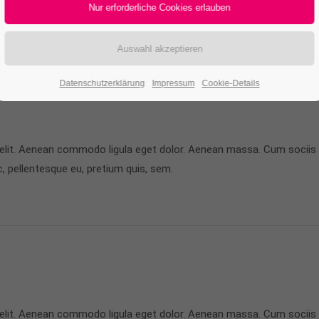
 elit. Aenean commodo ligula eget dolor. Aenean massa. Cum sociis
Datenschutzerklärung
Impressum
Cookie-Details
c, pellentesque eu, pretium quis, sem.
 elit. Aenean commodo ligula eget dolor. Aenean massa. Cum sociis
c, pellentesque eu, pretium quis, sem.
 elit. Aenean commodo ligula eget dolor. Aenean massa. Cum sociis