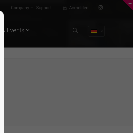
Company
Support
Anmelden
About us
 & Events
Lorem ipsum dolor sit amet,
consectetuer adipiscing elit.
Aenean commodo ligula eget dolor.
Aenean massa. Cum sociis natoque
penatibus et magnis dis parturient
montes, nascetur ridiculus mus.
Donec quam felis, ultricies nec.