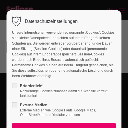
Menu
Login
Datenschutzeinstellungen
Benutzername
Unsere Internetseiten verwenden so genannte „Cookies“. Cookies
sind kleine Datenpakete und richten auf Ihrem Endgerät keinen
Schaden an. Sie werden entweder vorübergehend für die Dauer
einer Sitzung (Session-Cookies) oder dauerhaft (permanente
Passwort
Cookies) auf Ihrem Endgerät gespeichert. Session-Cookies
werden nach Ende Ihres Besuchs automatisch gelöscht.
Permanente Cookies bleiben auf Ihrem Endgerät gespeichert, bis
Sie diese selbst löschen oder eine automatische Löschung durch
Ihren Webbrowser erfolgt.
Anmelden
Erforderlich*
FEEL FREE TO CONTACT US
Notwendige Cookies zulassen damit die Website korrekt
Register
|
Lost your password?
funktioniert
+01 444 222 444
Externe Medien
Support
Externe Medien wie Google Fonts, Google Maps,
office@yourcompany.com
OpenStreetMap und Youtube zulassen
Lorem ipsum dolor sit amet:
ACCEPTED PAYMENT METHODS