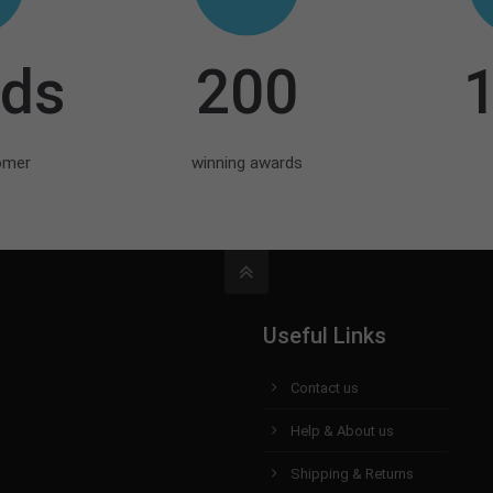
tds
200
1
omer
winning awards
Useful Links
Contact us
Help & About us
Shipping & Returns