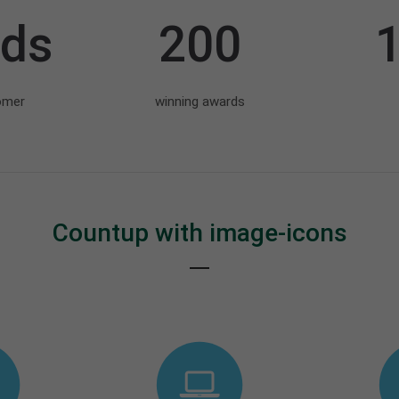
tds
200
1
omer
winning awards
Countup with image-icons