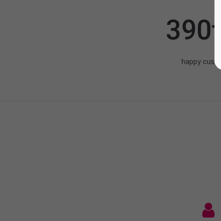
390
happy cust