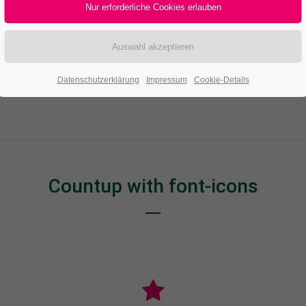
tds
200
1
Datenschutzerklärung
Impressum
Cookie-Details
omer
winning awards
Countup with font-icons