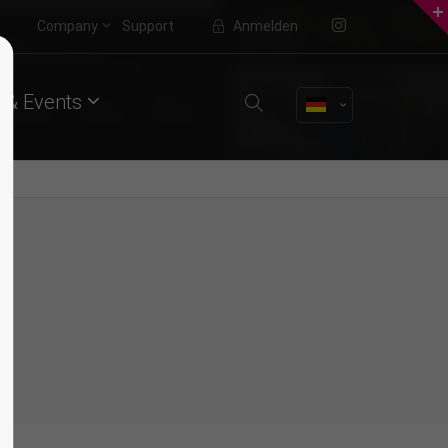
Company
Support
Anmelden
About us
 & Events
Lorem ipsum dolor sit amet,
consectetuer adipiscing elit.
Aenean commodo ligula eget dolor.
Aenean massa. Cum sociis natoque
penatibus et magnis dis parturient
montes, nascetur ridiculus mus.
Donec quam felis, ultricies nec.