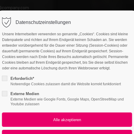
o@company.com
ort
Get in touch
Datenschutzeinstellungen
atures
Page Presets
Portfolio
News
psum dolor sit amet:
Cybersteel Inc.
Unsere Internetseiten verwenden so genannte „Cookies“. Cookies sind kleine
376-293 City Road, Suite 600
Datenpakete und richten auf Ihrem Endgerät keinen Schaden an. Sie werden
San Francisco, CA 94102
entweder vorübergehend für die Dauer einer Sitzung (Session-Cookies) oder
dauerhaft (permanente Cookies) auf Ihrem Endgerät gespeichert. Session-
4h
Cookies werden nach Ende Ihres Besuchs automatisch gelöscht. Permanente
Have any questions?
Cookies bleiben auf Ihrem Endgerät gespeichert, bis Sie diese selbst löschen
/ 365days
oder eine automatische Löschung durch Ihren Webbrowser erfolgt.
+44 1234 567 890
Erforderlich*
Infographics
Drop us a line
Notwendige Cookies zulassen damit die Website korrekt funktioniert
info@yourdomain.com
Countup
Externe Medien
r support for our customers
Externe Medien wie Google Fonts, Google Maps, OpenStreetMap und
ri 8:00am - 5:00pm
(GMT +1)
Youtube zulassen