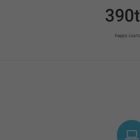
390
happy cust