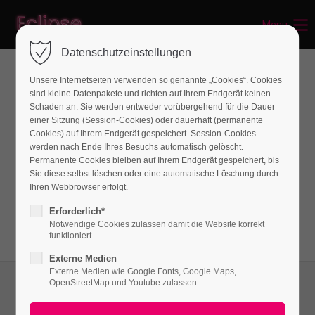
Menu
Login
Datenschutzeinstellungen
Benutzername
Unsere Internetseiten verwenden so genannte „Cookies“. Cookies
News
sind kleine Datenpakete und richten auf Ihrem Endgerät keinen
Schaden an. Sie werden entweder vorübergehend für die Dauer
einer Sitzung (Session-Cookies) oder dauerhaft (permanente
Passwort
Cookies) auf Ihrem Endgerät gespeichert. Session-Cookies
Lorem ipsum dolor sit amet, consectetuer
werden nach Ende Ihres Besuchs automatisch gelöscht.
Permanente Cookies bleiben auf Ihrem Endgerät gespeichert, bis
adipiscing elit. Aenean commodo ligula eget
Sie diese selbst löschen oder eine automatische Löschung durch
dolor. Aenean massa.
Ihren Webbrowser erfolgt.
Anmelden
Erforderlich*
Notwendige Cookies zulassen damit die Website korrekt
Register
|
Lost your password?
funktioniert
Externe Medien
Support
Externe Medien wie Google Fonts, Google Maps,
OpenStreetMap und Youtube zulassen
Lorem ipsum dolor sit amet: