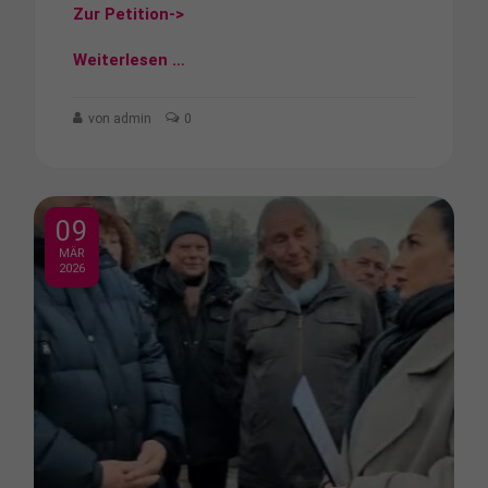
Zur Petition->
About us
Weiterlesen …
Lorem ipsum dolor sit amet, consectetuer
adipiscing elit.
von admin
0
Aenean commodo ligula eget dolor. Aenean massa.
Cum sociis natoque penatibus et magnis dis
parturient montes, nascetur ridiculus mus. Donec
quam felis, ultricies nec.
09
MÄR
2026