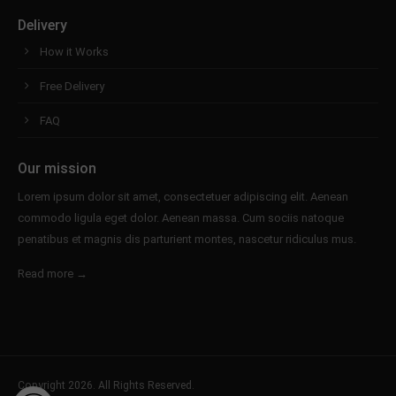
Delivery
How it Works
Free Delivery
FAQ
Our mission
Lorem ipsum dolor sit amet, consectetuer adipiscing elit. Aenean
commodo ligula eget dolor. Aenean massa. Cum sociis natoque
penatibus et magnis dis parturient montes, nascetur ridiculus mus.
Read more →
Copyright 2026. All Rights Reserved.