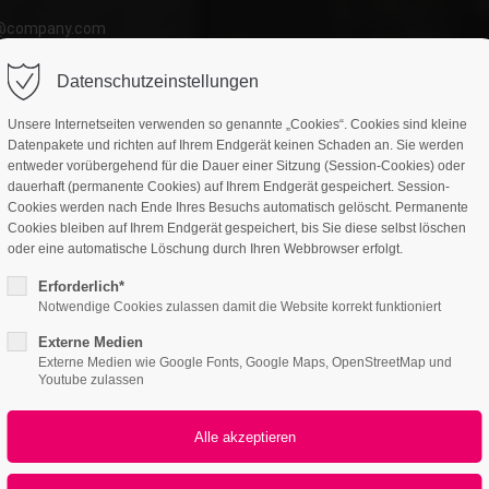
o@company.com
ort
Get in touch
Datenschutzeinstellungen
atures
Page Presets
Portfolio
News
psum dolor sit amet:
Cybersteel Inc.
Unsere Internetseiten verwenden so genannte „Cookies“. Cookies sind kleine
376-293 City Road, Suite 600
Datenpakete und richten auf Ihrem Endgerät keinen Schaden an. Sie werden
San Francisco, CA 94102
entweder vorübergehend für die Dauer einer Sitzung (Session-Cookies) oder
dauerhaft (permanente Cookies) auf Ihrem Endgerät gespeichert. Session-
verimage
4h
Cookies werden nach Ende Ihres Besuchs automatisch gelöscht. Permanente
Have any questions?
Cookies bleiben auf Ihrem Endgerät gespeichert, bis Sie diese selbst löschen
/ 365days
oder eine automatische Löschung durch Ihren Webbrowser erfolgt.
+44 1234 567 890
Erforderlich*
Interactive elements
Drop us a line
Notwendige Cookies zulassen damit die Website korrekt funktioniert
info@yourdomain.com
Hoverimage
Externe Medien
r support for our customers
Externe Medien wie Google Fonts, Google Maps, OpenStreetMap und
ri 8:00am - 5:00pm
(GMT +1)
Youtube zulassen