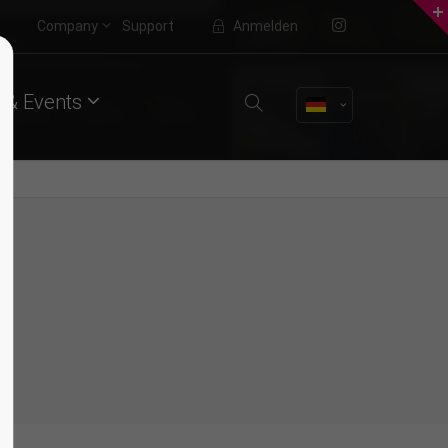
Company
Support
Anmelden
About us
 & Events
Lorem ipsum dolor sit amet,
consectetuer adipiscing elit.
Aenean commodo ligula eget dolor.
Aenean massa. Cum sociis natoque
penatibus et magnis dis parturient
montes, nascetur ridiculus mus.
Donec quam felis, ultricies nec.