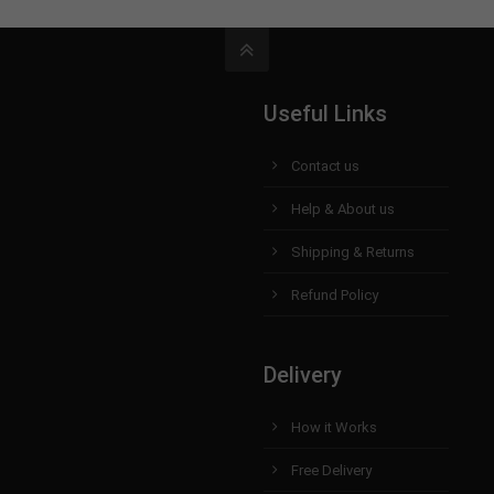
Useful Links
Contact us
Help & About us
Shipping & Returns
Refund Policy
Delivery
How it Works
Free Delivery