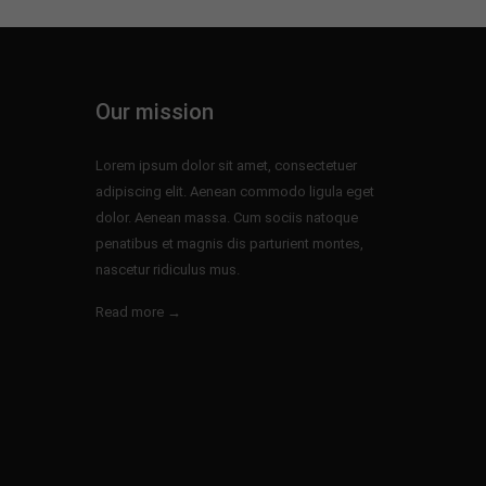
Our mission
Lorem ipsum dolor sit amet, consectetuer
adipiscing elit. Aenean commodo ligula eget
dolor. Aenean massa. Cum sociis natoque
penatibus et magnis dis parturient montes,
nascetur ridiculus mus.
Read more →